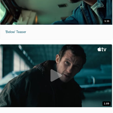
1:11
'Below' Teaser
1:09