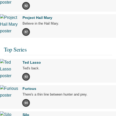
82
Project Hail Mary
Believe in the Hail Mary.
87
Top Series
Ted Lasso
Ted's back.
83
Furious
There's a thin line between hunter and prey.
64
Silo