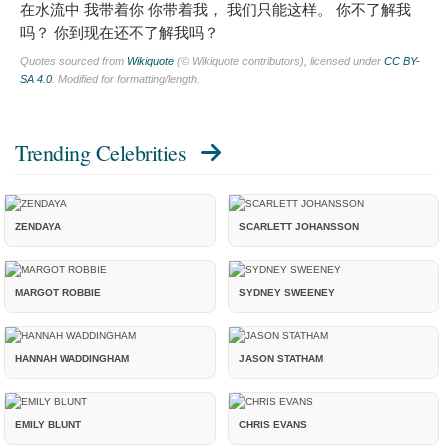
在水流中 我带着你 你带着我， 我们只能这样。 你不了解我
吗？ 你到现在还不了解我吗？
Quotes sourced from
Wikiquote
(© Wikiquote contributors), licensed under
CC BY-
SA 4.0
. Modified for formatting/length.
Trending Celebrities
ZENDAYA
SCARLETT JOHANSSON
MARGOT ROBBIE
SYDNEY SWEENEY
HANNAH WADDINGHAM
JASON STATHAM
EMILY BLUNT
CHRIS EVANS