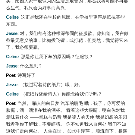
实，比如大家一般认为的生活是艰苦的，那么我将可能不再那
么生气。我只会为好事而高兴。
Celine
:
这正是我还在学校的原因。在学校里更容易抵抗某些
东西。
Jesse
:
对，我们都有这种根深蒂固的征服欲。你知道，我在做
些最无意义的事，比如投飞镖，或打靶，但突然，我觉得它来
了，我必须要赢。
Celine
:
那是你让我下车的原因吗？征服欲？
Jesse
:
什么意思？
Poet
:
诗写好了
Jesse
:
（接过写着诗的纸片）哦，好。
Celine
:
（把纸片还给诗人）你能念给我们听吗？
Poet
:
当然。 骗人的白日梦 汽车的睫毛 哦，孩子，你可爱的
脸庞，滴一滴泪在我的酒杯。 看着这些大眼睛，明白你对我
意味着什么 ——蛋糕与奶昔 我是骗人的天使 我是幻想的乐园
我希望你了解我，不要瞎猜。 你不知道我来自何处 我们不知
道我们走向何处。 人生在世， 如水中浮萍， 顺流而下，相遇