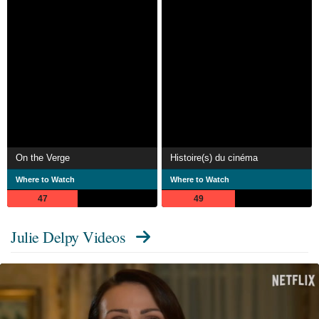
On the Verge
Histoire(s) du cinéma
Where to Watch
Where to Watch
47
49
Julie Delpy Videos