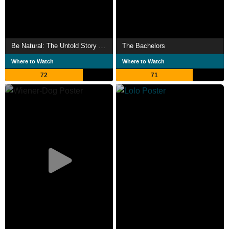
Be Natural: The Untold Story of Alice Guy-Blaché
The Bachelors
Where to Watch
Where to Watch
72
71